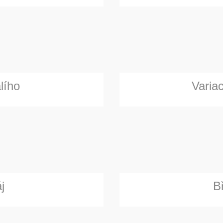
lího
Varia
j
Br