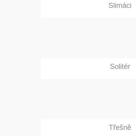
Slimáci
Solitér
Třešně