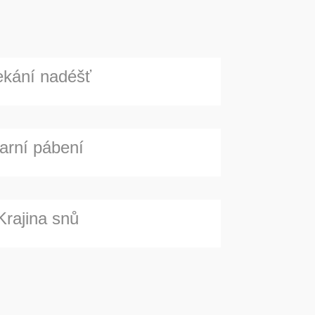
kání nadéšť
arní pábení
Krajina snů