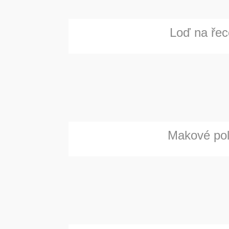
Loď na řec
Makové po