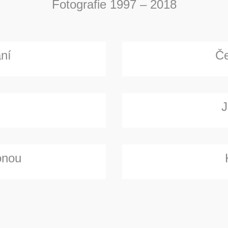
Fotografie 1997 – 2018
ní
Če
J
onou