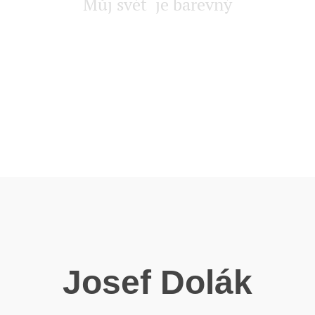
Můj svět je barevný
Josef Dolák