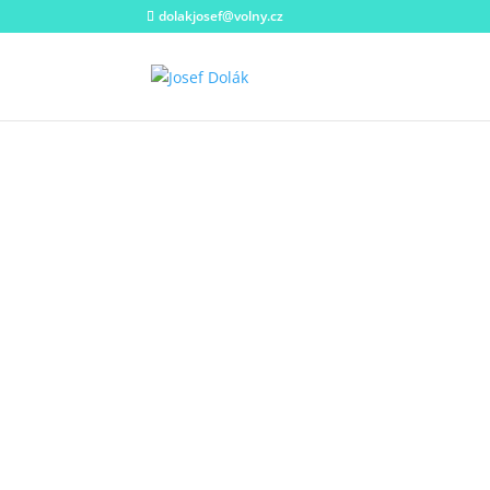
dolakjosef@volny.cz
Gale