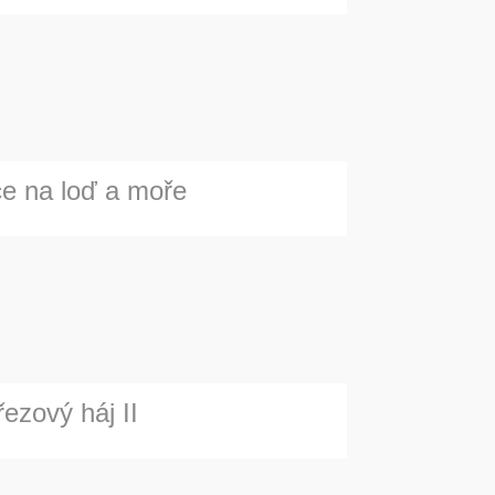
ce na loď a moře
̌ezový háj II