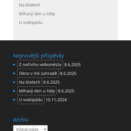
Na blatech
Mlhavý den u řeky
U vodopádu
Nejnovější příspěvky
Z nočního velkoměsta
8.6.2025
Okno v mé zahradě
8.6.2025
Na blatech
8.6.2025
Mlhavý den u řeky
8.6.2025
U vodopádu
10.11.2024
Archív
Archív