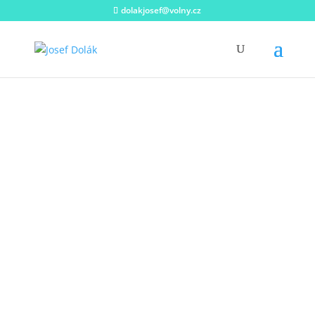
dolakjosef@volny.cz
Galerie
obrazů