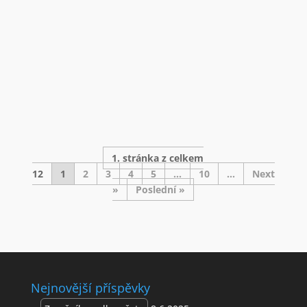
Olej na plátně
Velikost 76×75 cm
Rok vzniku 2023
Signováno vpravo dole
Cena 11 000,- Kč
Josef Dolák
od
1. stránka z celkem
12
1
2
3
4
5
...
10
...
»
Poslední »
Nejnovější příspěvky