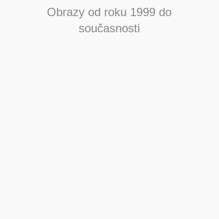
Obrazy od roku 1999 do
současnosti
Z nočního velkoměsta
– Olej na plátně
– Velikost 110 x 90 cm
– Rok vzniku 2025
– Signováno vpravo dole
Josef Dolák
od