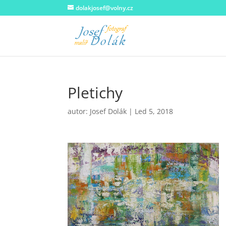
dolakjosef@volny.cz
Pletichy
autor:
Josef Dolák
|
Led 5, 2018