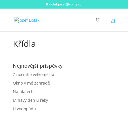
dolakjosef@volny.cz
Křídla
Nejnovější příspěvky
Z nočního velkoměsta
Okno v mé zahradě
Na blatech
Mlhavý den u řeky
U vodopádu