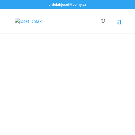
dolakjosef@volny.cz
Galerie
Fotografií