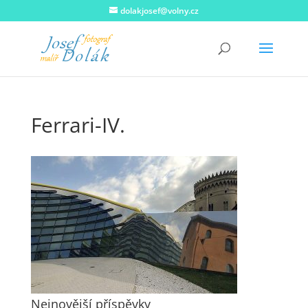
dolakjosef@volny.cz
Ferrari-IV.
Nejnovější příspěvky