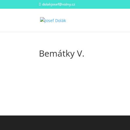
dolakjosef@volny.cz
Bemátky V.