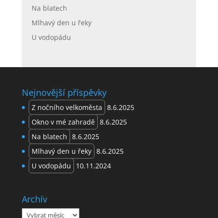
Na blatech
Mlhavý den u řeky
U vodopádu
Nejnovější příspěvky
Z nočního velkoměsta
8.6.2025
Okno v mé zahradě
8.6.2025
Na blatech
8.6.2025
Mlhavý den u řeky
8.6.2025
U vodopádu
10.11.2024
Archív
Archív