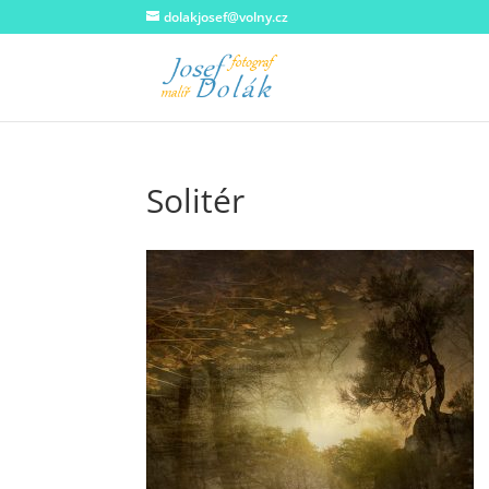
dolakjosef@volny.cz
Solitér