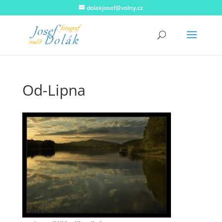
dolakjosef@volny.cz
Od-Lipna