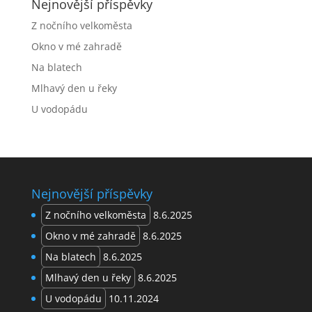
Nejnovější příspěvky
Z nočního velkoměsta
Okno v mé zahradě
Na blatech
Mlhavý den u řeky
U vodopádu
Nejnovější příspěvky
Z nočního velkoměsta
8.6.2025
Okno v mé zahradě
8.6.2025
Na blatech
8.6.2025
Mlhavý den u řeky
8.6.2025
U vodopádu
10.11.2024