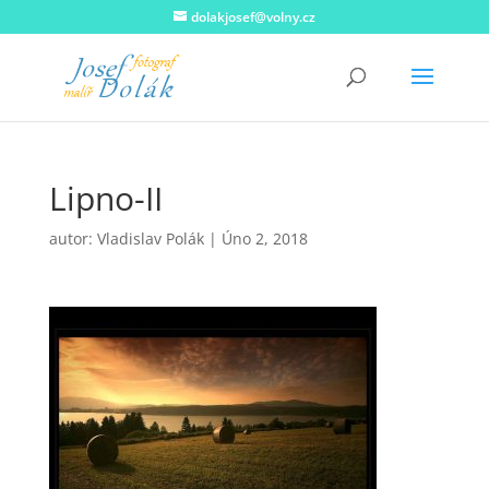
dolakjosef@volny.cz
Lipno-II
autor:
Vladislav Polák
|
Úno 2, 2018