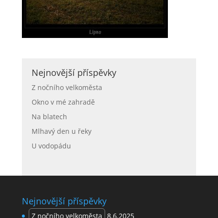
Nejnovější příspěvky
Z nočního velkoměsta
Okno v mé zahradě
Na blatech
Mlhavý den u řeky
U vodopádu
Nejnovější příspěvky
Z nočního velkoměsta
8.6.2025