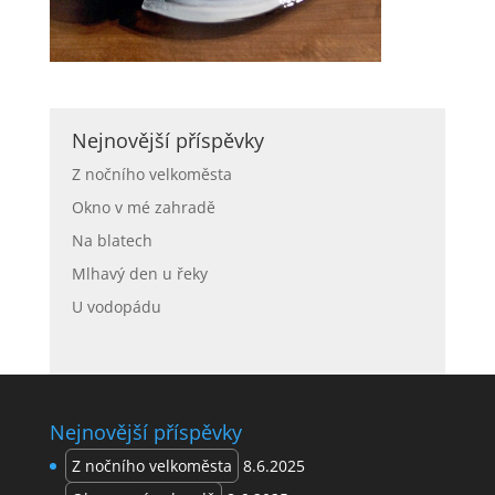
Nejnovější příspěvky
Z nočního velkoměsta
Okno v mé zahradě
Na blatech
Mlhavý den u řeky
U vodopádu
Nejnovější příspěvky
Z nočního velkoměsta
8.6.2025