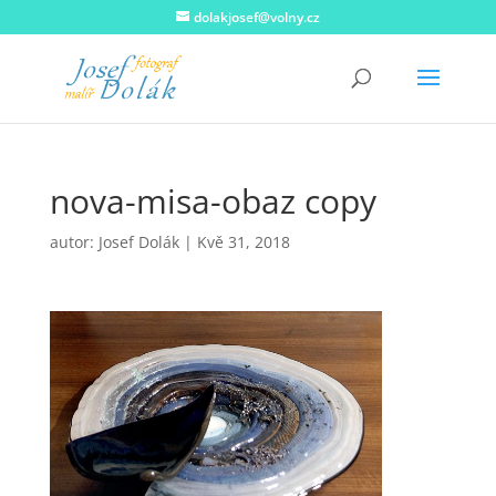
dolakjosef@volny.cz
nova-misa-obaz copy
autor:
Josef Dolák
|
Kvě 31, 2018