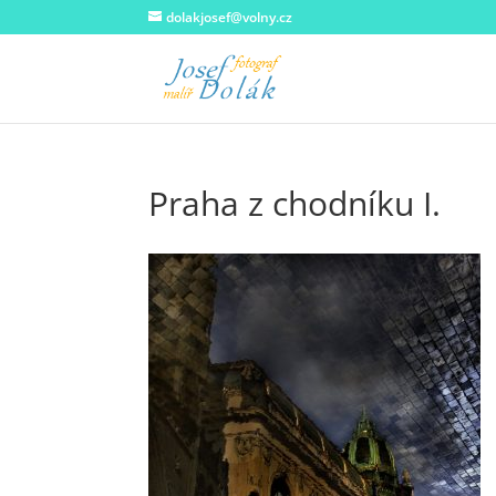
dolakjosef@volny.cz
Praha z chodníku I.