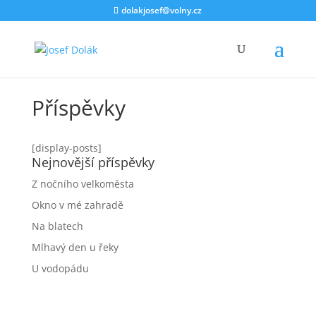
dolakjosef@volny.cz
Příspěvky
[display-posts]
Nejnovější příspěvky
Z nočního velkoměsta
Okno v mé zahradě
Na blatech
Mlhavý den u řeky
U vodopádu