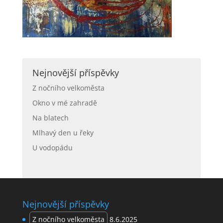
Nejnovější příspěvky
Z nočního velkoměsta
Okno v mé zahradě
Na blatech
Mlhavý den u řeky
U vodopádu
Nejnovější příspěvky
Z nočního velkoměsta
8.6.2025