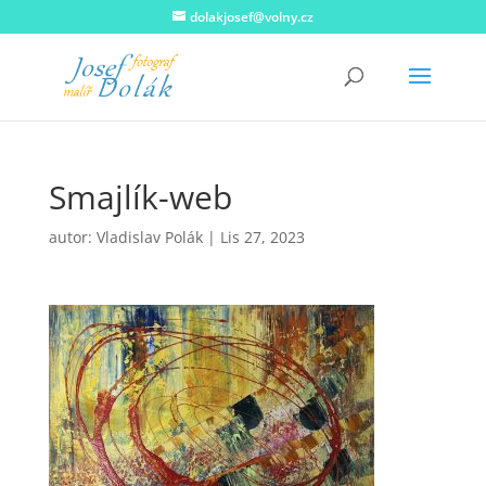
dolakjosef@volny.cz
Smajlík-web
autor:
Vladislav Polák
|
Lis 27, 2023