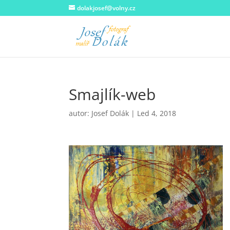
dolakjosef@volny.cz
Smajlík-web
autor:
Josef Dolák
|
Led 4, 2018