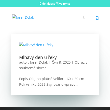
dolakjosef@volny.cz
Mlhavý den u řeky
autor:
Josef Dolák
|
Čvn 8, 2025
|
Obraz v
soukromé sbírce
Popis Olej na plátně Velikost 60 x 60 cm
Rok vzniku 2025 Signováno vpravo...