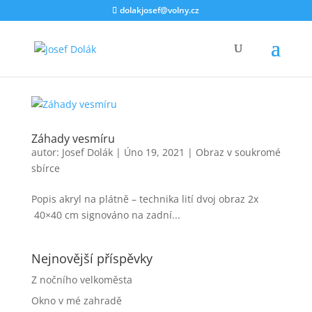
dolakjosef@volny.cz
Záhady vesmíru
autor:
Josef Dolák
|
Úno 19, 2021
|
Obraz v soukromé
sbírce
Popis akryl na plátně – technika lití dvoj obraz 2x
40×40 cm signováno na zadní...
Nejnovější příspěvky
Z nočního velkoměsta
Okno v mé zahradě