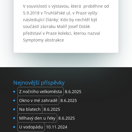
V souvislosti s výstavou, která proběhne od
5.9.2018 v Truhlářské ul, v Praze vyšly
následující články: Kdo by nechtěl být
součástí zázraku Malíř Josef Dolák
představí v Praze kolekci, kterou nazval
Symptomy abstrakce
Nejnovější příspěvky
Z nočního velkoměsta
8.6.2025
Okno v mé zahradě
8.6.2025
Na blatech
8.6.2025
Mlhavý den u řeky
8.6.2025
U vodopádu
10.11.2024