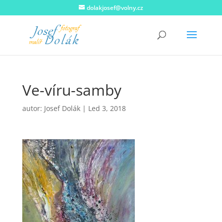
dolakjosef@volny.cz
Ve-víru-samby
autor:
Josef Dolák
|
Led 3, 2018