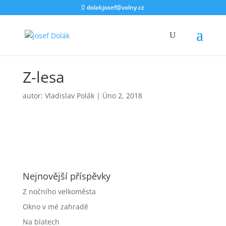
dolakjosef@volny.cz
Z-lesa
autor:
Vladislav Polák
|
Úno 2, 2018
Nejnovější příspěvky
Z nočního velkoměsta
Okno v mé zahradě
Na blatech