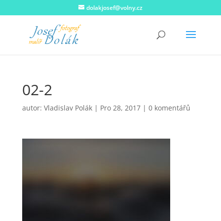
dolakjosef@volny.cz
02-2
autor:
Vladislav Polák
|
Pro 28, 2017
|
0 komentářů