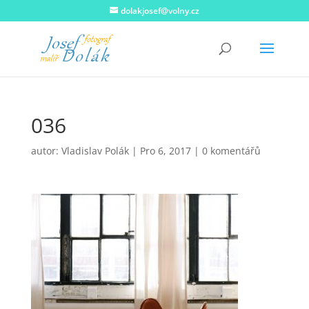
dolakjosef@volny.cz
036
autor:
Vladislav Polák
|
Pro 6, 2017
|
0 komentářů