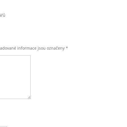
ářů
žadované informace jsou označeny
*