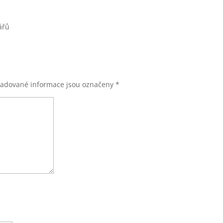
ářů
žadované informace jsou označeny
*