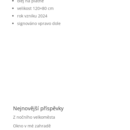
olej na plátně
velikost 120×80 cm
rok vzniku 2024
signováno vpravo dole
Nejnovější příspěvky
Z nočního velkoměsta
Okno v mé zahradě