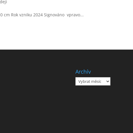
deji
120 cm Rok vzniku 2024 Signováno vpravo...
Archív
Archív