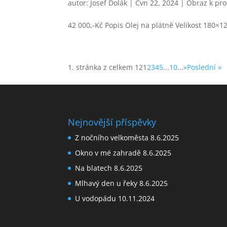
autor:
Josef Dolák
|
Čvn 22, 2024
|
Obraz k pro
42 000,-Kč Popis Olej na plátně Velikost 180×
1. stránka z celkem 12
1
2
3
4
5
...
10
...
»
Poslední »
Nejnovější příspěvky
Z nočního velkoměsta
8.6.2025
Okno v mé zahradě
8.6.2025
Na blatech
8.6.2025
Mlhavý den u řeky
8.6.2025
U vodopádu
10.11.2024