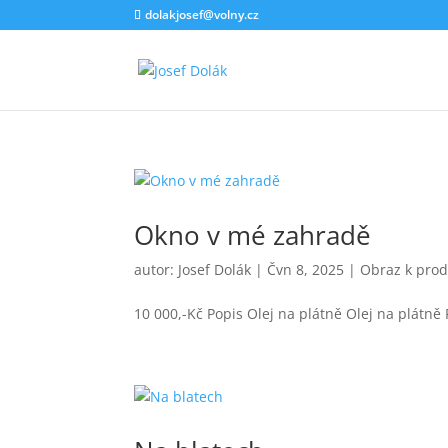
dolakjosef@volny.cz
Okno v mé zahradě
autor:
Josef Dolák
|
Čvn 8, 2025
|
Obraz k prod
10 000,-Kč Popis Olej na plátně Olej na plátně