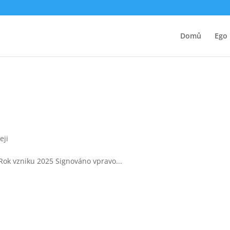
Domů
Ego
eji
 Rok vzniku 2025 Signováno vpravo...