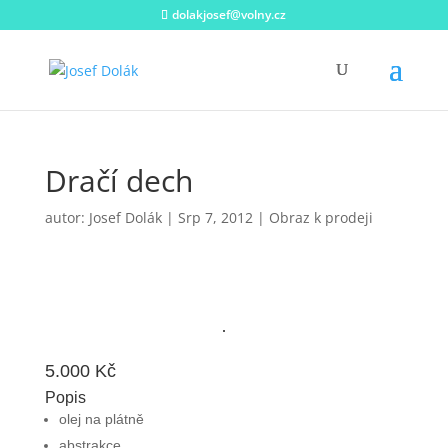
dolakjosef@volny.cz
Dračí dech
autor:
Josef Dolák
|
Srp 7, 2012
|
Obraz k prodeji
5.000
Kč
Popis
olej na plátně
abstrakce