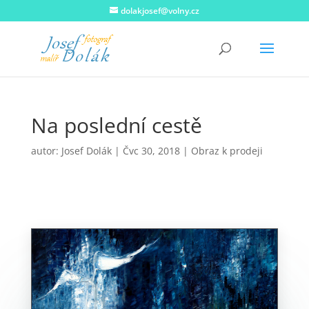
dolakjosef@volny.cz
Na poslední cestě
autor:
Josef Dolák
|
Čvc 30, 2018
|
Obraz k prodeji