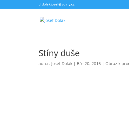
dolakjosef@volny.cz
Stíny duše
autor:
Josef Dolák
|
Bře 20, 2016
|
Obraz k pro