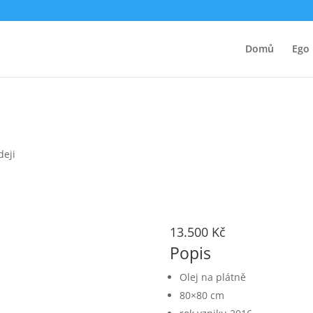
Domů
Ego
deji
13.500
Kč
Popis
Olej na plátně
80×80 cm