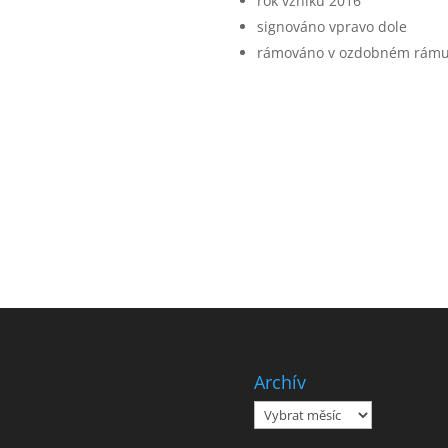
rok vzniku 2016
signováno vpravo dole
rámováno v ozdobném rám
Archív
Archív