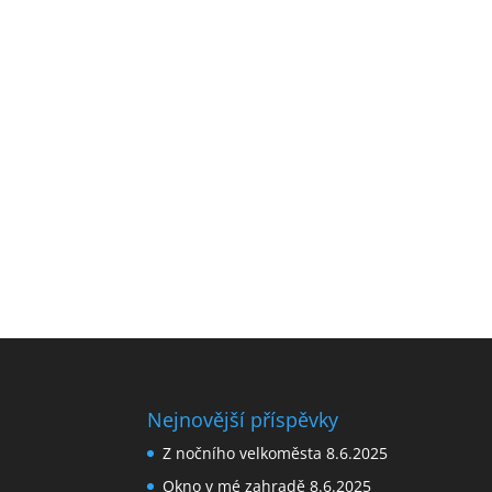
Nejnovější příspěvky
Z nočního velkoměsta
8.6.2025
Okno v mé zahradě
8.6.2025