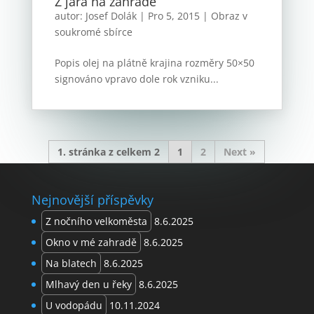
Z jara na zahradě
autor:
Josef Dolák
|
Pro 5, 2015
|
Obraz v
soukromé sbírce
Popis olej na plátně krajina rozměry 50×50
signováno vpravo dole rok vzniku...
1. stránka z celkem 2
1
2
»
Nejnovější příspěvky
Z nočního velkoměsta
8.6.2025
Okno v mé zahradě
8.6.2025
Na blatech
8.6.2025
Mlhavý den u řeky
8.6.2025
U vodopádu
10.11.2024