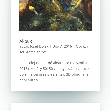
Akpuk
autor:
Josef Dolák
|
Úno 7, 2016
|
Obraz v
soukromé sbírce
Popis olej na plátně abstrakce rok vzniku
2016 rozměry 50×50 cm signováno vpravo
dole malba přes okraje, tzv. 3D blind rám,
není nutno...