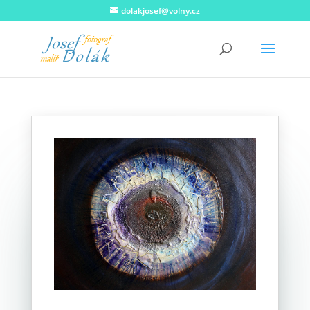
dolakjosef@volny.cz