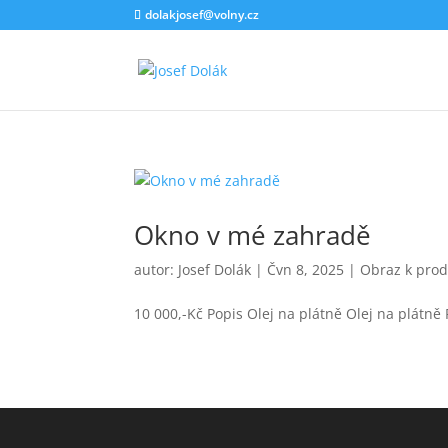
dolakjosef@volny.cz
Okno v mé zahradě
autor:
Josef Dolák
|
Čvn 8, 2025
|
Obraz k prod
10 000,-Kč Popis Olej na plátně Olej na plátně