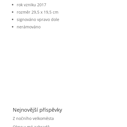
rok vzniku 2017
rozměr 29,5 x 19,5 cm
signováno vpravo dole
nerámováno
Nejnovější příspěvky
Z nočního velkoměsta
Okno v mé zahradě