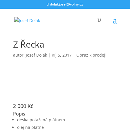
dolakjosef@volny.cz
Z Řecka
autor:
Josef Dolák
|
Říj 5, 2017
|
Obraz k prodeji
2 000
Kč
Popis
deska potažená plátnem
olej na plátně