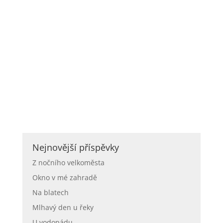
Nejnovější příspěvky
Z nočního velkoměsta
Okno v mé zahradě
Na blatech
Mlhavý den u řeky
U vodopádu