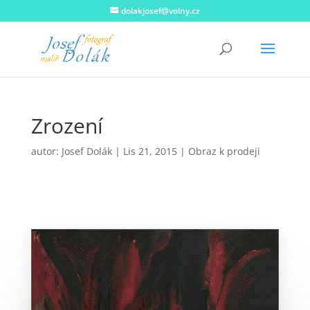
dolakjosef@volny.cz
Zrození
autor:
Josef Dolák
|
Lis 21, 2015
|
Obraz k prodeji