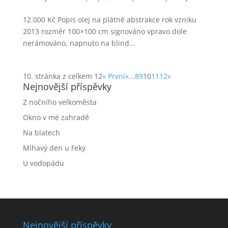
12.000 Kč Popis olej na plátně abstrakce rok vzniku
2013 rozměr 100×100 cm signováno vpravo dole
nerámováno, napnuto na blind...
10. stránka z celkem 12
« První
«
...
8
9
10
11
12
»
Nejnovější příspěvky
Z nočního velkoměsta
Okno v mé zahradě
Na blatech
Mlhavý den u řeky
U vodopádu
Nejnovější příspěvky