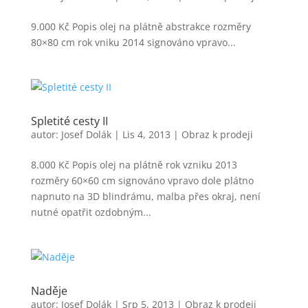
9.000 Kč Popis olej na plátně abstrakce rozměry
80×80 cm rok vniku 2014 signováno vpravo...
Spletité cesty II
autor:
Josef Dolák
|
Lis 4, 2013
|
Obraz k prodeji
8.000 Kč Popis olej na plátně rok vzniku 2013
rozměry 60×60 cm signováno vpravo dole plátno
napnuto na 3D blindrámu, malba přes okraj, není
nutné opatřit ozdobným...
Naděje
autor:
Josef Dolák
|
Srp 5, 2013
|
Obraz k prodeji