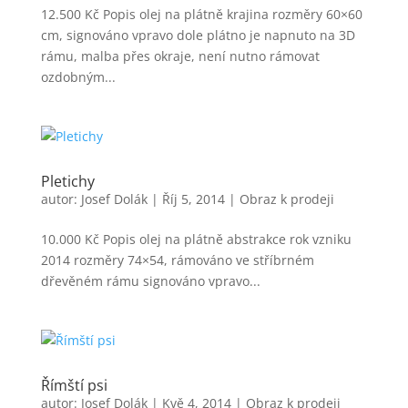
12.500 Kč Popis olej na plátně krajina rozměry 60×60
cm, signováno vpravo dole plátno je napnuto na 3D
rámu, malba přes okraje, není nutno rámovat
ozdobným...
Pletichy
autor:
Josef Dolák
|
Říj 5, 2014
|
Obraz k prodeji
10.000 Kč Popis olej na plátně abstrakce rok vzniku
2014 rozměry 74×54, rámováno ve stříbrném
dřevěném rámu signováno vpravo...
Římští psi
autor:
Josef Dolák
|
Kvě 4, 2014
|
Obraz k prodeji