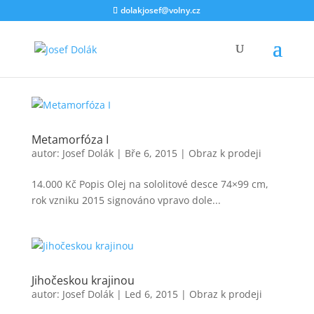
dolakjosef@volny.cz
Metamorfóza I
autor:
Josef Dolák
|
Bře 6, 2015
|
Obraz k prodeji
14.000 Kč Popis Olej na sololitové desce 74×99 cm,
rok vzniku 2015 signováno vpravo dole...
Jihočeskou krajinou
autor:
Josef Dolák
|
Led 6, 2015
|
Obraz k prodeji