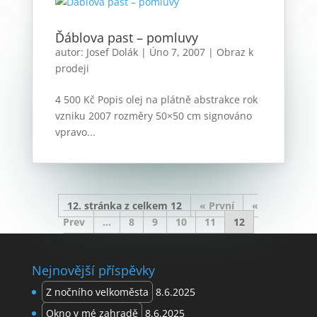
Ďáblova past – pomluvy
autor:
Josef Dolák
|
Úno 7, 2007
|
Obraz k
prodeji
4 500 Kč Popis olej na plátně abstrakce rok
vzniku 2007 rozměry 50×50 cm signováno
vpravo...
12. stránka z celkem 12
« První
«
...
8
9
10
11
12
Nejnovější příspěvky
Z nočního velkoměsta
8.6.2025
Okno v mé zahradě
8.6.2025