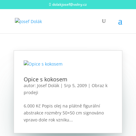
dolakjosef@volny.cz
Opice s kokosem
autor:
Josef Dolák
|
Srp 5, 2009
|
Obraz k
prodeji
6.000 Kč Popis olej na plátně figurální
abstrakce rozměry 50×50 cm signováno
vpravo dole rok vzniku...